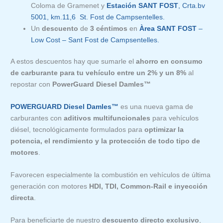
Coloma de Gramenet y
Estación SANT FOST
, Crta.bv
5001, km.11,6 St. Fost de Campsentelles.
Un
descuento
de
3 céntimos
en
Àrea SANT FOST
–
Low Cost – Sant Fost de Campsentelles.
A estos descuentos hay que sumarle el
ahorro en consumo
de carburante para tu vehículo entre un 2% y un 8%
al
repostar con
PowerGuard Diesel Damles™
POWERGUARD Diesel Damles™
es una nueva gama de
carburantes con
aditivos multifuncionales
para vehículos
diésel, tecnológicamente formulados para
optimizar la
potencia, el rendimiento y la protección de todo tipo de
motores
.
Favorecen especialmente la combustión en vehículos de última
generación con motores
HDI, TDI, Common-Rail e inyección
directa
.
Para beneficiarte de nuestro
descuento directo exclusivo
,