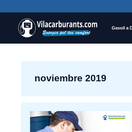
Ir
al
contenido
Gasoil a 
noviembre 2019
Diésel
o
gasolina: