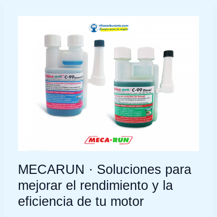
MECARUN
·
Soluciones
para
mejorar
el
rendimiento
y
la
eficiencia
de
tu
motor
MECARUN · Soluciones para
mejorar el rendimiento y la
eficiencia de tu motor