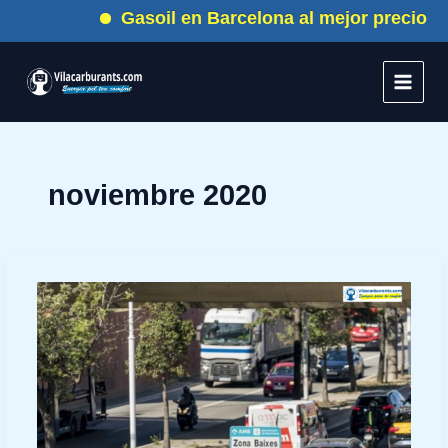
Ir
Gasoil en Barcelona al mejor precio
al
contenido
noviembre 2020
Los
seis
consejos
para
ahorrar
al
encender