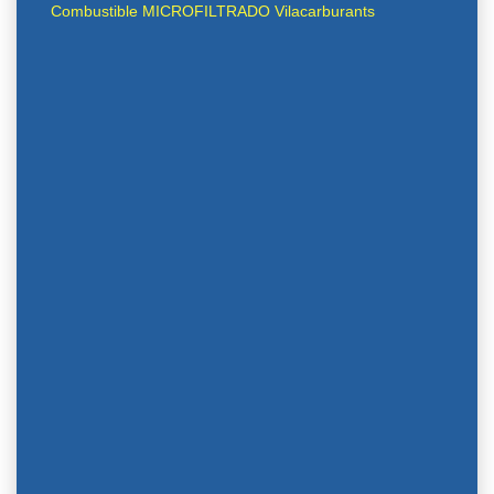
Combustible MICROFILTRADO Vilacarburants
Mejora
la combustión de su motor
Especial
para motores Common-
Rail, HDI, TDI y sistemas de
inyección de alta presión
Elimina
las impurezas
Mejora
la pulverización del
carburante
Reduce
las emisiones al
medioambiente
Baja
el consumo de su vehículo
Reduce
el ruido de su motor