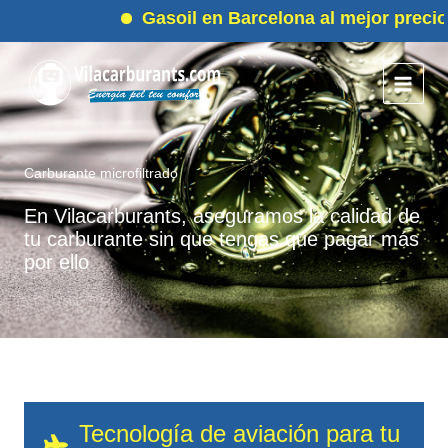
Ir
Gasoil en Barcelona al mejor precio
al
contenido
Carburante microfiltrado
En Vilacarburants, aseguramos la calidad de
tu carburante sin que tengas que pagar más
por ello
Tecnología de aviación para tu