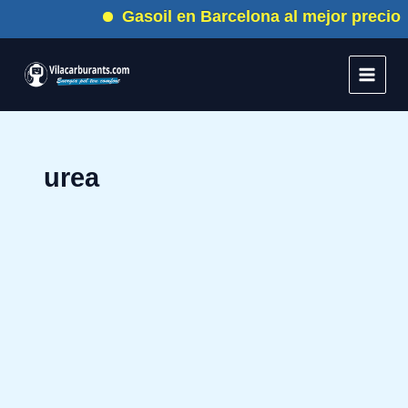
Ir
Gasoil en Barcelona al mejor precio
al
contenido
urea
Qué
es
el