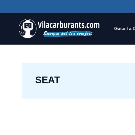
Ir
al
contenido
Gasoil a 
SEAT