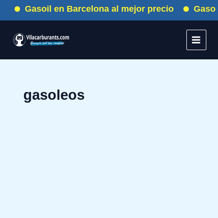
Ir
Gasoil en Barcelona al mejor precio
Gasoliner
al
contenido
gasoleos
Escapadas
espectaculares
por