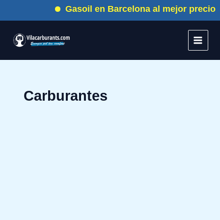
Ir
Gasoil en Barcelona al mejor precio
al
contenido
Carburantes
EL
SEGURO
PARA