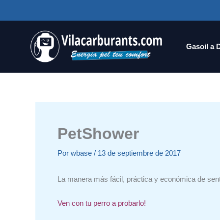
Ir
al
contenido
Gasoil a 
PetShower
Por
wbase
/
13 de septiembre de 2017
La manera más fácil, práctica y económica de sentir
Ven con tu perro a probarlo!