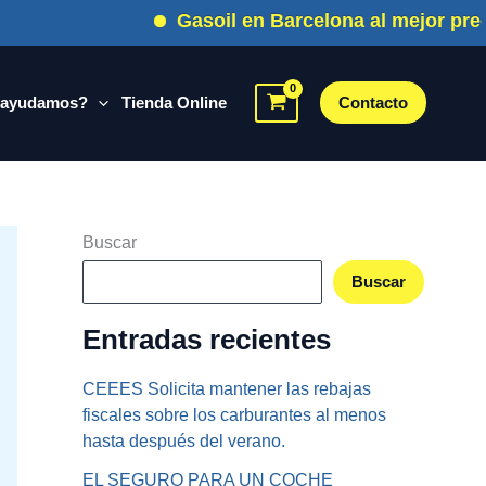
Gasoil en Barcelona al mejor precio
 ayudamos?
Tienda Online
Contacto
Buscar
Buscar
Entradas recientes
CEEES Solicita mantener las rebajas
fiscales sobre los carburantes al menos
hasta después del verano.
EL SEGURO PARA UN COCHE